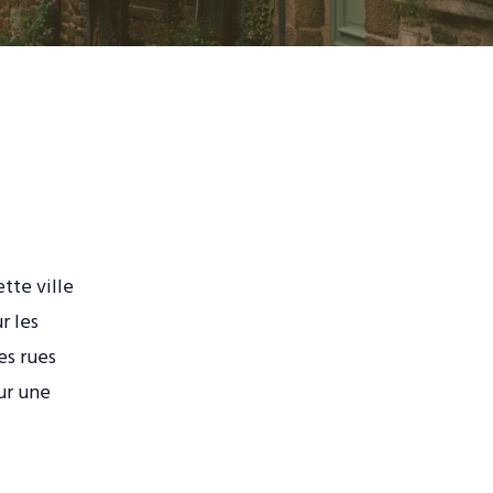
tte ville
r les
es rues
ur une