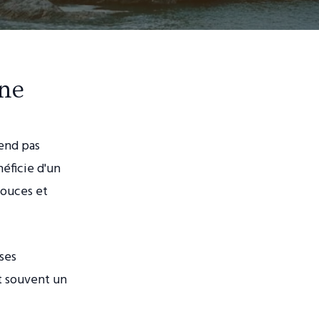
gne
rend pas
néficie d'un
douces et
 ses
nt souvent un