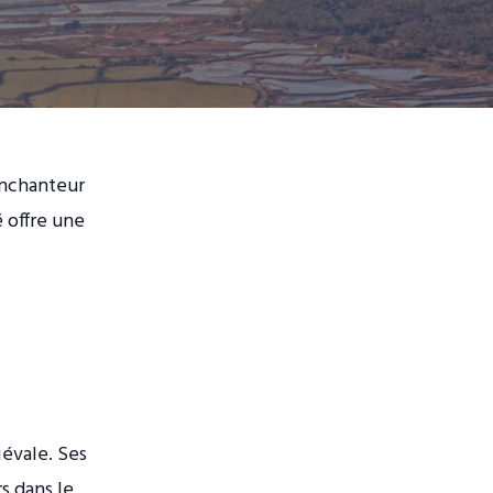
enchanteur
é offre une
iévale. Ses
s dans le