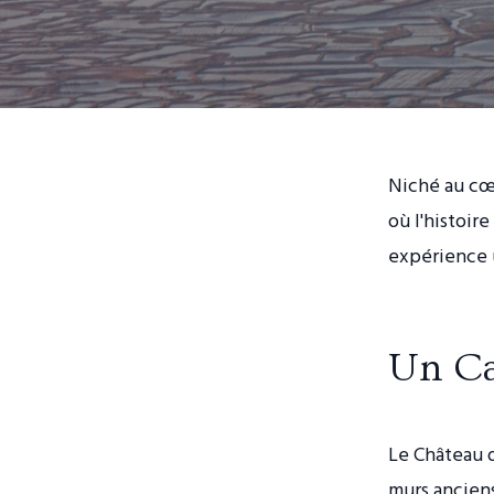
Niché au cœu
où l'histoir
expérience u
Un Ca
Le Château d
murs anciens