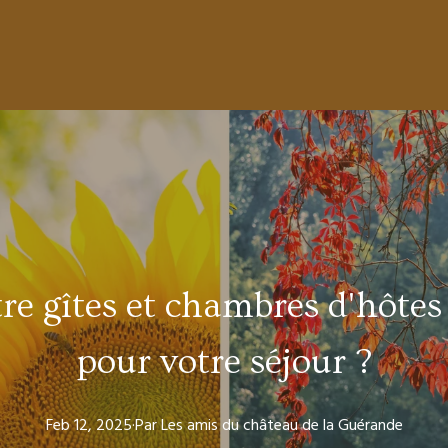
re gîtes et chambres d'hôtes 
pour votre séjour ?
Feb 12, 2025
·
Par
Les amis
du château de la Guérande