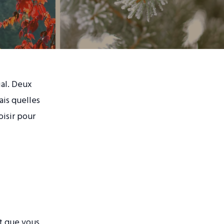
ial. Deux
ais quelles
oisir pour
t que vous