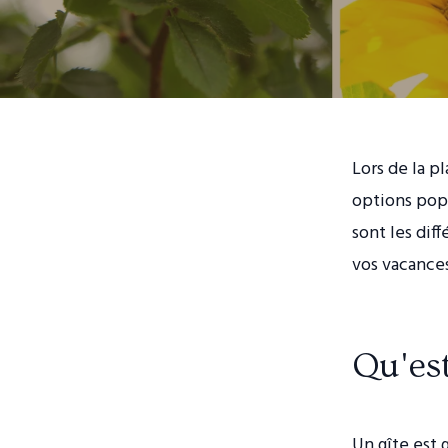
Lors de la p
options popu
sont les dif
vos vacances
Qu'est
Un gîte est