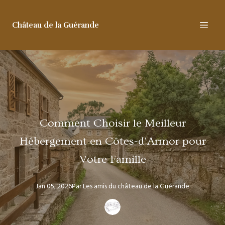
Château de la Guérande
Comment Choisir le Meilleur
Hébergement en Côtes-d'Armor pour
Votre Famille
Jan 05, 2026
Par
Les amis
du château de la Guérande