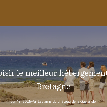
sir le meilleur hébergement
Bretagne
Jun 18, 2025
·
Par
Les amis
du château de la Guérande