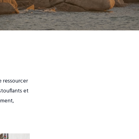
e ressourcer
touflants et
ement,