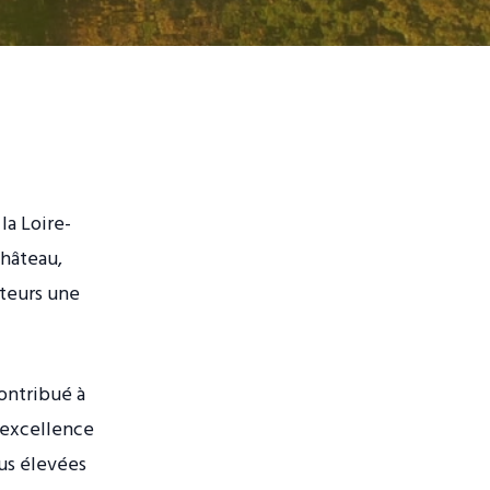
la Loire-
château,
iteurs une
ontribué à
l'excellence
lus élevées